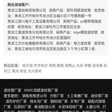
附近咨询客户：
黑龙江恩如商贸有限公司 采购产品：室外双壁波纹管 收货地
址：黑龙江齐齐哈尔市龙沙区五福小区37号楼商服一号
黑龙江容川电子工具设备有限公司 采购产品：pe钢带增强波
纹管 收货地址：黑龙江省牡丹江市爱民区北安
黑龙江富成劳务分包有限公司 采购产品：hdpe缠绕波纹管 收
货地址：黑龙江齐齐哈尔市龙沙区爱国村
黑龙江贝尔会展服务有限公司 采购产品：电力波纹管 收货地
址：黑龙江省哈尔滨市松北区松北新区３５号小区第１栋
附近区域：
哈尔滨
齐齐哈尔
鸡西
鹤岗
双鸭山
大庆
伊春
佳木斯
牡
丹江
黑河
绥化
大兴安岭
波纹管厂家
HDPE双壁波纹管厂家
更多建材：
钢板桩租赁公司
方桩厂家
土工格栅厂家
波纹管厂家
波形护栏厂家
排水沟厂家
钢绞线厂家
矿粉厂家
装配式围墙
厂家
石英砂厂家
柴油配送公司
水泥块回收厂家
土建公司
打