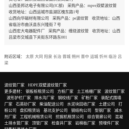
山西圣邦达电子有限公司(IC部) 采购产品：mpve双壁波纹管
收货地址：山西运城市盐湖区槐东路1号
山西向华磁材有限公司 采购产品：pe波纹管 收货地址：山西
省临汾市曲沃县东兴隆街７号
山西宏大电器配件厂 采购产品：缠绕波纹管 收货地址：山西
吕梁市交城县下关街东环路东001
附近区域：
太原
大同
阳泉
长治
晋城
朔州
晋中
运城
忻州
临汾
吕
梁
波纹管厂家
HDPE双壁波纹管厂家
更多建材：
钢板桩租赁公司
方桩厂家
土工格栅厂家
波纹管厂家
波形护栏厂家
排水沟厂家
钢绞线厂家
矿粉厂家
装配式围墙
厂家
石英砂厂家
柴油配送公司
水泥块回收厂家
土建公司
打
桩公司
盘扣租赁站
基坑支护公司
钢结构公司
型钢厂家
减水
剂厂家
工程机械租赁公司
挖掘机租赁公司
综合管廊公司
混凝
土排水管厂家
顶管厂家
检查井厂家
岩棉板厂家
预埋件厂家